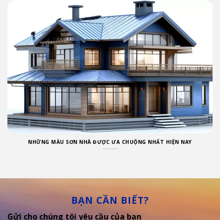
NHỮNG MÀU SƠN NHÀ ĐƯỢC ƯA CHUỘNG NHẤT HIỆN NAY
BẠN CẦN BIẾT?
Gửi cho chúng tôi yêu cầu của bạn