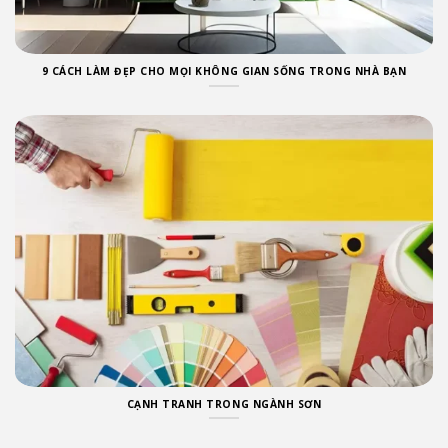
9 CÁCH LÀM ĐẸP CHO MỌI KHÔNG GIAN SỐNG TRONG NHÀ BẠN
CẠNH TRANH TRONG NGÀNH SƠN